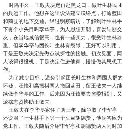
时隔不久，王敬夫决定再赴黑龙口，做叶生林民团
的兵运工作。他想在这里设法建立联络点，打通蓝田
和商县的地下交通。经过明察暗访，了解到叶生林手
下有个小头目叫李华亭，为人思想开朗，喜爱结朋交
友，在当地威信很高，也有一些实力，很受叶生林器
重。但李华亭与团长叶生林有裂隙，正好可以利用，
于是王敬夫决定先做点试探性的接触。初次见面，两
人谈得很投机，于是决定住进他家，慢慢做其思想工
作。
为了减少目标，避免引起团长叶生林和周围人群的
怀疑，汪锋和高振祺两人撤回蓝田，留王敬夫一人继
续做李华亭的工作。后来因为汪锋要去省委报到，又
派穆志贤协助王敬夫。
王敬夫在李华亭家住了两三年，除争取了李华亭，
还说服了叶生林手下另一个头目胡德贤，他俩答应为
党工作。王敬夫随后介绍李华亭和胡德贤两人同时加