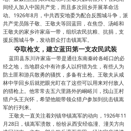
间经人加入中国共产党，而且多次回乡开展革命活
动。1926年8月，中共西安地委为配合反围城斗争，派
共产党员陈子敬、王敬夫等回蓝田，在焦岱、汤峪和
王敬夫的家乡许家庙一带，组织农民抗粮、抗捐，支
援反围城斗争，发动群众打击镇嵩军。
夺取枪支，建立蓝田第一支农民武装
蓝田县东川许家庙一带是通往东南秦岭各峪口的必
经之地，当地群众中有许多人以狩猎为生，有些人为
防土匪和游兵散勇的骚扰，多备有土枪。王敬夫从咸
林中学回乡后就把眼光盯在了这些可以用来对付敌人
的猎枪上。他常常去五六里路外的峒峪川，找山王村
猎户头王兴怀，希望他能带领众猎户参加到抗击镇嵩
军的行列来。
王敬夫一直关注着刘镇华镇嵩军的动向，1926年11
月28日，镇嵩军溃散，纷纷从西安经临潼、潼关方向