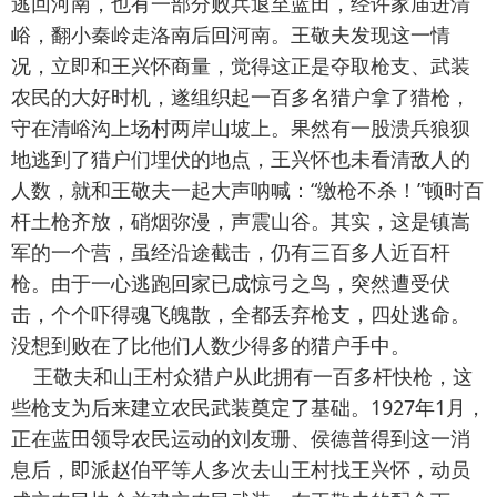
逃回河南，也有一部分败兵退至蓝田，经许家庙进清
峪，翻小秦岭走洛南后回河南。王敬夫发现这一情
况，立即和王兴怀商量，觉得这正是夺取枪支、武装
农民的大好时机，遂组织起一百多名猎户拿了猎枪，
守在清峪沟上场村两岸山坡上。果然有一股溃兵狼狈
地逃到了猎户们埋伏的地点，王兴怀也未看清敌人的
人数，就和王敬夫一起大声呐喊：“缴枪不杀！”顿时百
杆土枪齐放，硝烟弥漫，声震山谷。其实，这是镇嵩
军的一个营，虽经沿途截击，仍有三百多人近百杆
枪。由于一心逃跑回家已成惊弓之鸟，突然遭受伏
击，个个吓得魂飞魄散，全都丢弃枪支，四处逃命。
没想到败在了比他们人数少得多的猎户手中。
王敬夫和山王村众猎户从此拥有一百多杆快枪，这
些枪支为后来建立农民武装奠定了基础。1927年1月，
正在蓝田领导农民运动的刘友珊、侯德普得到这一消
息后，即派赵伯平等人多次去山王村找王兴怀，动员