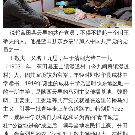
说起蓝田县最早的共产党员，不得不提起一个叫王
敬夫的人。他是蓝田县东乡最早加入中国共产党的党
员之一。
王敬夫，又名王九思，生于清朝光绪二十九
（1903）年，蓝田县玉山镇漫道村（今九间房镇漫道
村）人。因其家境较为富裕，年轻时即投华县咸林中
学读书。1919年诞生的咸林中学乃当时陕东地区唯一
的一所中学，是陕西最早的马列主义传播基地。魏野
畴、王复生、王懋廷等共产党员就是在这里传播马列
主义、引导一批青年走上革命道路的。特别是1923
年，咸林中学以潘自力和赵和民为首的“青年励志
社”“公益协进会”成立后，领导当地农民打土豪、分田
地、轰轰烈烈的农民运动对王敬夫触动很大，在此期