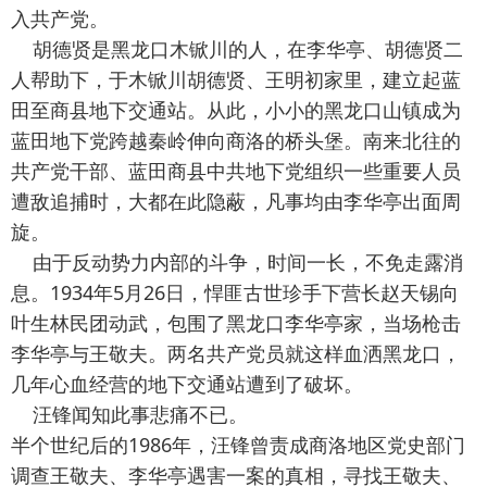
入共产党。
胡德贤是黑龙口木锨川的人，在李华亭、胡德贤二
人帮助下，于木锨川胡德贤、王明初家里，建立起蓝
田至商县地下交通站。从此，小小的黑龙口山镇成为
蓝田地下党跨越秦岭伸向商洛的桥头堡。南来北往的
共产党干部、蓝田商县中共地下党组织一些重要人员
遭敌追捕时，大都在此隐蔽，凡事均由李华亭出面周
旋。
由于反动势力内部的斗争，时间一长，不免走露消
息。1934年5月26日，悍匪古世珍手下营长赵天锡向
叶生林民团动武，包围了黑龙口李华亭家，当场枪击
李华亭与王敬夫。两名共产党员就这样血洒黑龙口，
几年心血经营的地下交通站遭到了破坏。
汪锋闻知此事悲痛不已。
半个世纪后的1986年，汪锋曾责成商洛地区党史部门
调查王敬夫、李华亭遇害一案的真相，寻找王敬夫、