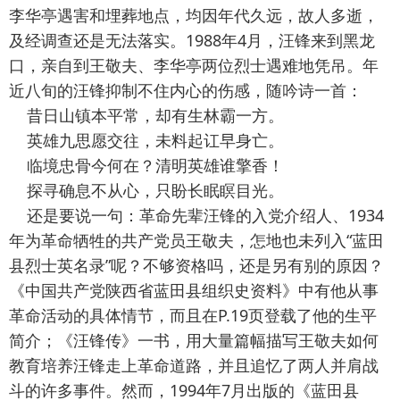
李华亭遇害和埋葬地点，均因年代久远，故人多逝，
及经调查还是无法落实。1988年4月，汪锋来到黑龙
口，亲自到王敬夫、李华亭两位烈士遇难地凭吊。年
近八旬的汪锋抑制不住内心的伤感，随吟诗一首：
昔日山镇本平常，却有生林霸一方。
英雄九思愿交往，未料起讧早身亡。
临境忠骨今何在？清明英雄谁擎香！
探寻确息不从心，只盼长眠瞑目光。
还是要说一句：革命先辈汪锋的入党介绍人、1934
年为革命牺牲的共产党员王敬夫，怎地也未列入“蓝田
县烈士英名录”呢？不够资格吗，还是另有别的原因？
《中国共产党陕西省蓝田县组织史资料》中有他从事
革命活动的具体情节，而且在P.19页登载了他的生平
简介；《汪锋传》一书，用大量篇幅描写王敬夫如何
教育培养汪锋走上革命道路，并且追忆了两人并肩战
斗的许多事件。然而，1994年7月出版的《蓝田县