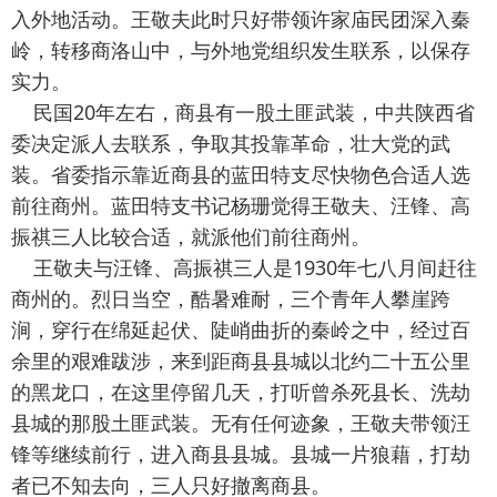
入外地活动。王敬夫此时只好带领许家庙民团深入秦
岭，转移商洛山中，与外地党组织发生联系，以保存
实力。
民国20年左右，商县有一股土匪武装，中共陕西省
委决定派人去联系，争取其投靠革命，壮大党的武
装。省委指示靠近商县的蓝田特支尽快物色合适人选
前往商州。蓝田特支书记杨珊觉得王敬夫、汪锋、高
振祺三人比较合适，就派他们前往商州。
王敬夫与汪锋、高振祺三人是1930年七八月间赶往
商州的。烈日当空，酷暑难耐，三个青年人攀崖跨
涧，穿行在绵延起伏、陡峭曲折的秦岭之中，经过百
余里的艰难跋涉，来到距商县县城以北约二十五公里
的黑龙口，在这里停留几天，打听曾杀死县长、洗劫
县城的那股土匪武装。无有任何迹象，王敬夫带领汪
锋等继续前行，进入商县县城。县城一片狼藉，打劫
者已不知去向，三人只好撤离商县。